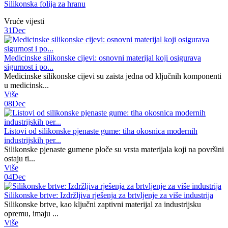
Silikonska folija za hranu
Vruće vijesti
31
Dec
Medicinske silikonske cijevi: osnovni materijal koji osigurava
sigurnost i po...
Medicinske silikonske cijevi su zaista jedna od ključnih komponenti
u medicinsk...
Više
08
Dec
Listovi od silikonske pjenaste gume: tiha okosnica modernih
industrijskih per...
Silikonske pjenaste gumene ploče su vrsta materijala koji na površini
ostaju ti...
Više
04
Dec
Silikonske brtve: Izdržljiva rješenja za brtvljenje za više industrija
Silikonske brtve, kao ključni zaptivni materijal za industrijsku
opremu, imaju ...
Više