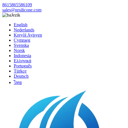
8615865586109
sales@nrsilicone.com
Jezik
English
Nederlands
Kreyòl Ayisyen
Cymraeg
Svenska
Norsk
Indonesia
Ελληνικά
Português
Türkçe
Deutsch
ไทย