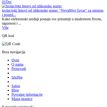
01
Dec
Izolacijski listovi od silikonske gume: "Nevidljivi čuvar" za sigurnu
i pouzd...
Kako elektronski uređaji postaju sve prisutniji u modernom životu,
sigurnost i ...
Više
QR kod
Brza navigacija
Dom
O nama
Proizvodi
Izložba
Salon
Blog
Povratne informacije
Mapa stranice
Kategorija proizvoda