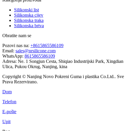
Silikonski list
Silikonska cijev
Silikonska traka
Silikonska brtva
Obratite nam se
Pozovi nas na:
+8615865586109
Email:
sales@nrsilicone.com
WhatsApp:
8615865586109
Adresa:
Ne. 1 Songjun Cesta, Shiqiao Industrijski Park, Xingdian
Ulica, Pukou Okrug, Nanjing, kina
Copyright © Nanjing Novo Pokreni Guma i plastika Co.Ltd.. Sve
Prava Rezervirano.
Dom
Telefon
E-pošte
Upit